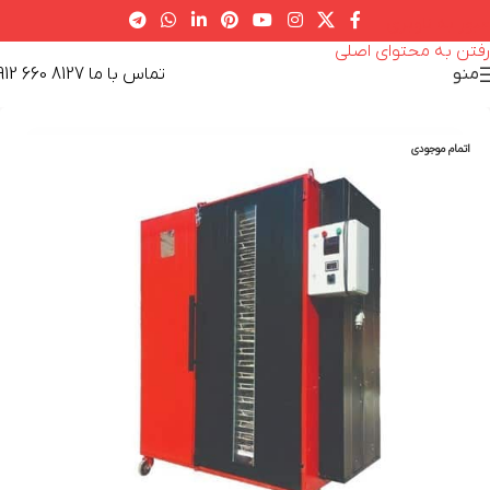
عبور به ناوبری
رفتن به محتوای اصلی
تماس با ما 8127 660 0912
منو
اتمام موجودی