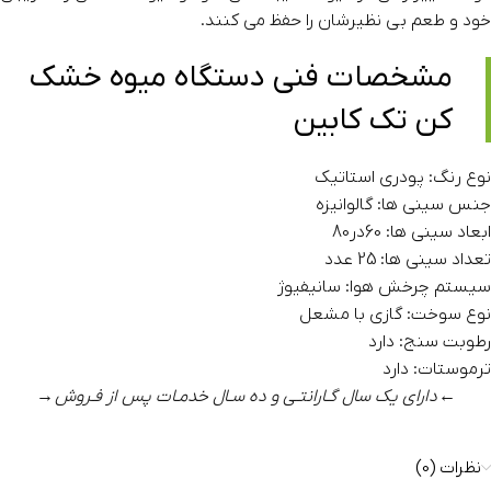
خود و طعم بی نظیرشان را حفظ می کنند.
مشخصات فنی دستگاه میوه خشک
کن تک کابین
نوع رنگ: پودری استاتیک
جنس سینی ها: گالوانیزه
ابعاد سینی ها: 60در80
تعداد سینی ها: 25 عدد
سیستم چرخش هوا: سانیفیوژ
نوع سوخت: گازی با مشعل
رطوبت سنج: دارد
ترموستات: دارد
←
دارای یک سال گـارانتـی و ده سـال خدمـات پس از فـروش
→
نظرات (0)