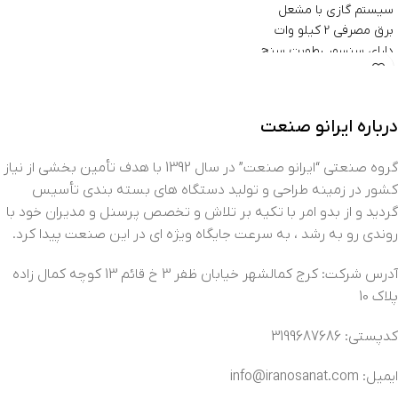
سیستم گازی با مشعل
برق مصرفی 2 کیلو وات
دارای سنسور رطوبت سنج
دارای چرخ برای سهولت جا به جایی
دارای فن سانتریفیوژ
با پوشش رنگ استاتیک
درباره ایرانو صنعت
ظرفیت 50 سینی در ابعاد 60 در 80
عایق پشم سنگ
گروه صنعتی “ایرانو صنعت” در سال 1392 با هدف تأمین بخشی از نیاز
کشور در زمینه طراحی و تولید دستگاه های بسته بندی تأسیس
گردید و از بدو امر با تکیه بر تلاش و تخصص پرسنل و مدیران خود با
روندی رو به رشد ، به سرعت جایگاه ویژه ای در این صنعت پیدا کرد.
آدرس شرکت: کرج کمالشهر خیابان ظفر 3 خ قائم 13 کوچه کمال زاده
پلاک 10
کدپستی: 3199687686
ایمیل: info@iranosanat.com