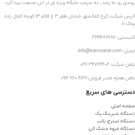
روندی رو به رشد ، به سرعت جایگاه ویژه ای در این صنعت پیدا کرد.
آدرس شرکت: کرج کمالشهر خیابان ظفر 3 خ قائم 13 کوچه کمال زاده
پلاک 10
کدپستی: 3199687686
ایمیل: info@iranosanat.com
تلفن شرکت: 34724402-026
تلفن همراه مدیر فروش: 8127 660 0912
دسترسی های سریع
صفحه اصلی
دستگاه شیرینگ پک
دستگاه استرچ پالت
دستگاه میوه خشک کن