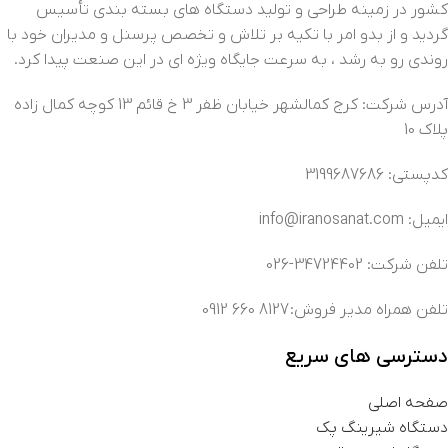
کشور در زمینه طراحی و تولید دستگاه های بسته بندی تأسیس
گردید و از بدو امر با تکیه بر تلاش و تخصص پرسنل و مدیران خود با
روندی رو به رشد ، به سرعت جایگاه ویژه ای در این صنعت پیدا کرد.
آدرس شرکت: کرج کمالشهر خیابان ظفر 3 خ قائم 13 کوچه کمال زاده
پلاک 10
کدپستی: 3199687686
ایمیل: info@iranosanat.com
تلفن شرکت: 34724402-026
تلفن همراه مدیر فروش: 8127 660 0912
دسترسی های سریع
صفحه اصلی
دستگاه شیرینگ پک