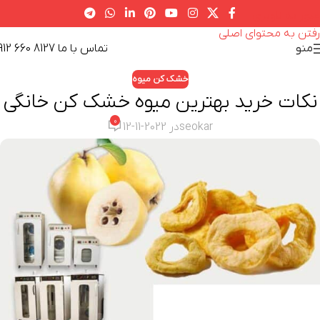
عبور به ناوبری
رفتن به محتوای اصلی
تماس با ما 8127 660 0912
منو
خشک کن میوه
نکات خرید بهترین میوه خشک کن خانگی
0
seokar
در 2022-11-12