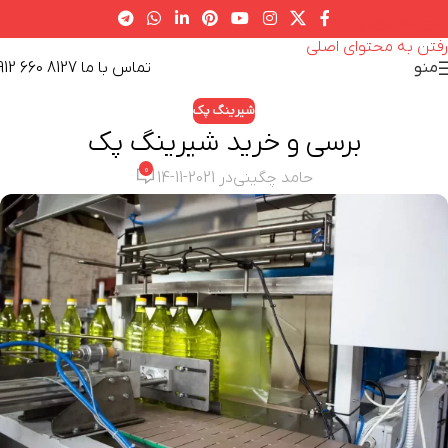
عبور به ناوبری
رفتن به محتوای اصلی
تماس با ما 8127 660 0912
منو
شیرینگ پک
برسی و خرید شیرینگ پک
0
حامد چگینی
در 2021-11-14