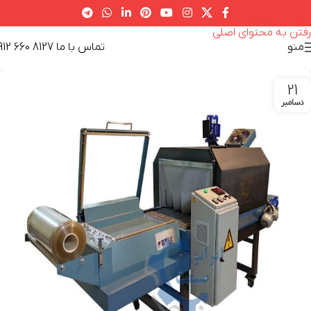
عبور به ناوبری
رفتن به محتوای اصلی
تماس با ما 8127 660 0912
منو
21
دسامبر