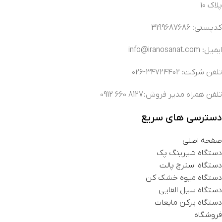
پلاک 10
کدپستی: 3199687686
ایمیل: info@iranosanat.com
تلفن شرکت: 34724402-026
تلفن همراه مدیر فروش: 8127 660 0912
دسترسی های سریع
صفحه اصلی
دستگاه شیرینگ پک
دستگاه استرچ پالت
دستگاه میوه خشک کن
دستگاه سیل القایی
دستگاه پرکن مایعات
فروشگاه