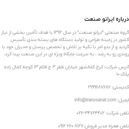
درباره ایرانو صنعت
گروه صنعتی “ایرانو صنعت” در سال 1392 با هدف تأمین بخشی از نیاز
کشور در زمینه طراحی و تولید دستگاه های بسته بندی تأسیس
گردید و از بدو امر با تکیه بر تلاش و تخصص پرسنل و مدیران خود با
روندی رو به رشد ، به سرعت جایگاه ویژه ای در این صنعت پیدا کرد.
آدرس شرکت: کرج کمالشهر خیابان ظفر 3 خ قائم 13 کوچه کمال زاده
پلاک 10
کدپستی: 3199687686
ایمیل: info@iranosanat.com
تلفن شرکت: 34724402-026
تلفن همراه مدیر فروش: 8127 660 0912