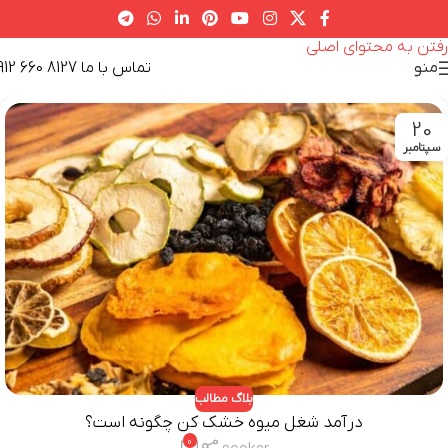
عبور به ناوبری
رفتن به محتوای اصلی
تماس با ما 8127 660 0912
منو
20
سپتامبر
بلاگ مطالب
درآمد شغل میوه خشک کن چگونه است؟
0