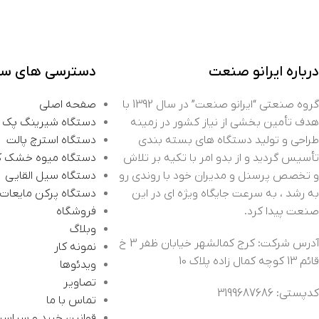
درباره ایرانو صنعت
دسترسی های سر
گروه صنعتی “ایرانو صنعت” در سال 1392 با
صفحه اصلی
هدف تأمین بخشی از نیاز کشور در زمینه
دستگاه شیرینگ پک
طراحی و تولید دستگاه های بسته بندی
دستگاه استرچ پالت
تأسیس گردید و از بدو امر با تکیه بر تلاش
دستگاه میوه خشک 
و تخصص پرسنل و مدیران خود با روندی رو
دستگاه سیل القایی
به رشد ، به سرعت جایگاه ویژه ای در این
دستگاه پرکن مایعات
صنعت پیدا کرد.
فروشگاه
وبلاگ
آدرس شرکت: کرج کمالشهر خیابان ظفر 3 خ
نمونه کار
قائم 13 کوچه کمال زاده پلاک 10
ویدئوها
تصاویر
کدپستی: 3199687686
تماس با ما
قوانین خرید و سیا